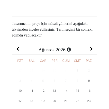
Tasarımcının proje için müsait günlerini aşağıdaki
takvimden inceleyebilirsiniz. Tarih seçimi bir sonraki
adımda yapılacaktır.
Ağustos
2026
PZT
SAL
ÇAR
PER
CUM
CMT
PAZ
27
28
29
30
31
1
2
3
4
5
6
7
8
9
10
11
12
13
14
15
16
17
18
19
20
21
22
23