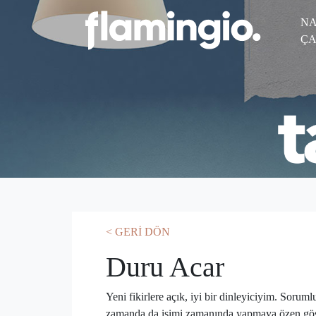
NA
ÇA
< GERİ DÖN
Duru Acar
Yeni fikirlere açık, iyi bir dinleyiciyim. Soruml
zamanda da işimi zamanında yapmaya özen gös