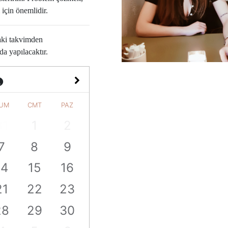
 için önemlidir.
daki takvimden
da yapılacaktır.
UM
CMT
PAZ
31
1
2
7
8
9
14
15
16
21
22
23
28
29
30