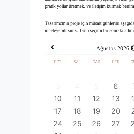
pratik yollar üretmek, ve iletişim kurmak benim
Tasarımcının proje için müsait günlerini aşağı
inceleyebilirsiniz. Tarih seçimi bir sonraki adım
Ağustos
2026
PZT
SAL
ÇAR
PER
C
27
28
29
30
3
4
5
6
10
11
12
13
17
18
19
20
24
25
26
27