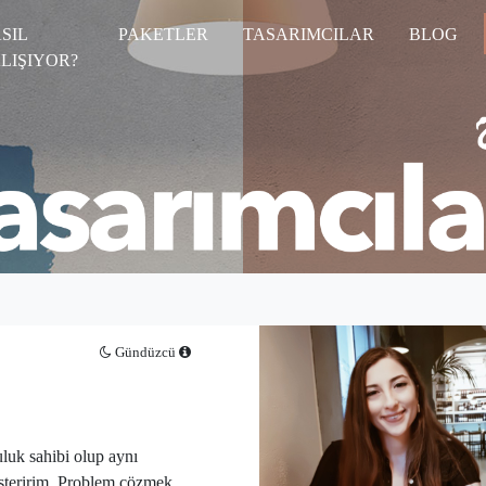
SIL
PAKETLER
TASARIMCILAR
BLOG
LIŞIYOR?
Gündüzcü
uluk sahibi olup aynı
teririm. Problem çözmek,