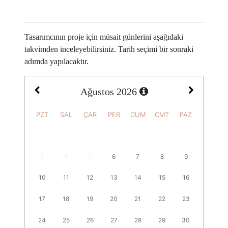
Tasarımcının proje için müsait günlerini aşağıdaki
takvimden inceleyebilirsiniz. Tarih seçimi bir sonraki
adımda yapılacaktır.
Ağustos
2026
PZT
SAL
ÇAR
PER
CUM
CMT
PAZ
27
28
29
30
31
1
2
3
4
5
6
7
8
9
10
11
12
13
14
15
16
17
18
19
20
21
22
23
24
25
26
27
28
29
30