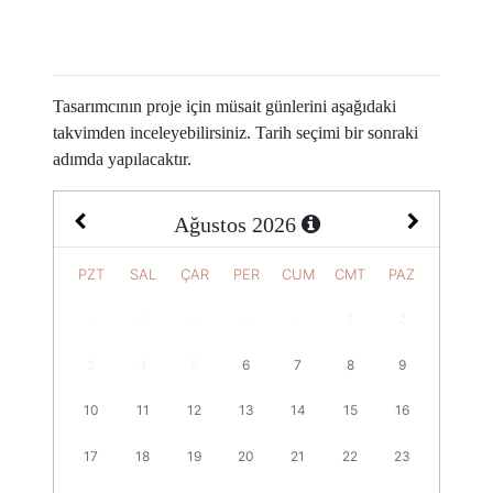
Tasarımcının proje için müsait günlerini aşağıdaki
takvimden inceleyebilirsiniz. Tarih seçimi bir sonraki
adımda yapılacaktır.
Ağustos
2026
PZT
SAL
ÇAR
PER
CUM
CMT
PAZ
27
28
29
30
31
1
2
3
4
5
6
7
8
9
10
11
12
13
14
15
16
17
18
19
20
21
22
23